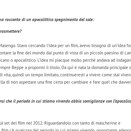
ma racconta di un apocalittico spegnimento del sole:
trasmettere?
 Masengo. Stavo cercando l’idea per un film, avevo bisogno di un’idea for
ontare la fine del mondo dal punto di vista di un piccolo paesino di La
cano o apocalittico. L’idea mi piacque molto perché andava ad indagar
sempre Beppe a propormi il titolo. Da qui è nata la domanda principale 
 di vita, quindi un tempo limitato, continueresti a vivere come stai vive
ella di non aspettare una fine certa per cambiare e fare quel che davve
si che il periodo in cui stiamo vivendo abbia somiglianze con l’apocalis
ttà set del film nel 2012. Riguardandolo con tanto di mascherine e
 film c’è qualcosa del periodo in cui stiamo vivendo, nonostante adess