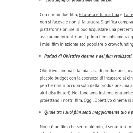
Con i primi due film,
E fu sera e fu mattina
e
La t
non si faceva e non si fa tuttora. Significa compr
piattaforma online, si può acquistare una percentua
assicurano introiti. Con il primo film abbiamo ragg
i miei film in azionariato popolare o crowdfundin
Parlaci di Obiettivo cinema e dei film realizzati.
Obiettivo cinema è la mia casa di produzione, una 
piccolo budget con la speranza di incassare al cin
perché non si occupa solo della produzione, ma an
altri distributori). Noi fondiamo insieme entrambe 
proiettano i nostri film. Oggi, Obiettivo cinema 
Quale tra i suoi film senti maggiormente tuo e 
Non c’è un film che sento più mio, li sento tutti 