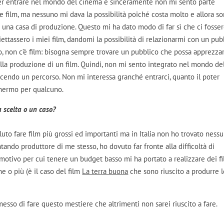
t per entrare nel mondo del cinema e sinceramente non mi sento parte
re film, ma nessuno mi dava la possibilità poiché costa molto e allora s
 una casa di produzione. Questo mi ha dato modo di far sì che ci fosse
ettassero i miei film, dandomi la possibilità di relazionarmi con un pub
o, non c’è film: bisogna sempre trovare un pubblico che possa apprezza
i alla produzione di un film. Quindi, non mi sento integrato nel mondo de
cendo un percorso. Non mi interessa granché entrarci, quanto il poter
chermo per qualcuno.
 scelta o un caso?
oluto fare film più grossi ed importanti ma in Italia non ho trovato ness
tando produttore di me stesso, ho dovuto far fronte alla difficoltà di
 motivo per cui tenere un budget basso mi ha portato a realizzare dei f
e o più (è il caso del film
La terra buona
che sono riuscito a produrre 
messo di fare questo mestiere che altrimenti non sarei riuscito a fare.