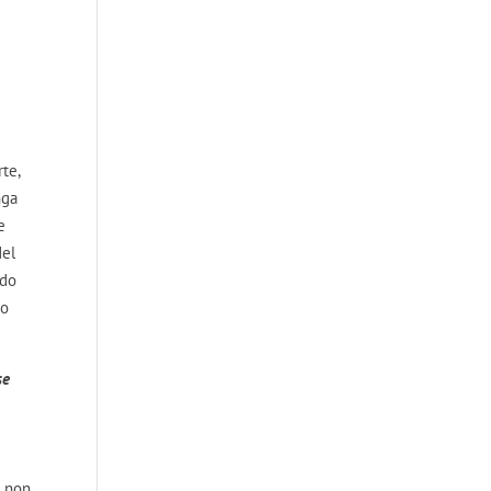
te,
nga
e
del
ndo
ro
se
o non