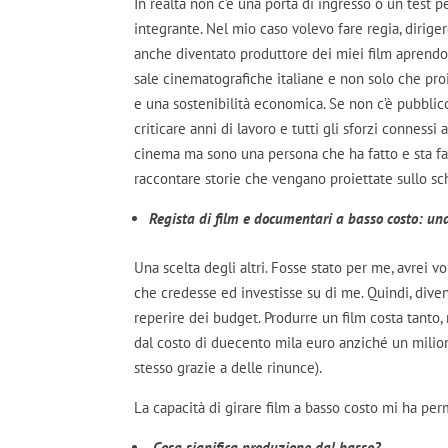
In realtà non c’è una porta di ingresso o un tes
integrante. Nel mio caso volevo fare regia, dirige
anche diventato produttore dei miei film aprendo
sale cinematografiche italiane e non solo che proi
e una sostenibilità economica. Se non c’è pubblic
criticare anni di lavoro e tutti gli sforzi conness
cinema ma sono una persona che ha fatto e sta fa
raccontare storie che vengano proiettate sullo s
Regista di film e documentari a basso costo: una
Una scelta degli altri. Fosse stato per me, avrei v
che credesse ed investisse su di me. Quindi, diven
reperire dei budget. Produrre un film costa tanto,
dal costo di duecento mila euro anziché un milion
stesso grazie a delle rinunce).
La capacità di girare film a basso costo mi ha per
Cosa significa produzione dal basso?