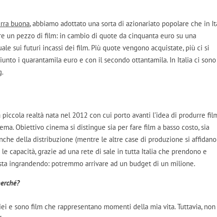
erra buona
, abbiamo adottato una sorta di azionariato popolare che in It
are un pezzo di film: in cambio di quote da cinquanta euro su una
le sui futuri incassi dei film. Più quote vengono acquistate, più ci si
iunto i quarantamila euro e con il secondo ottantamila. In Italia ci sono
g.
piccola realtà nata nel 2012 con cui porto avanti l’idea di produrre fil
ema. Obiettivo cinema si distingue sia per fare film a basso costo, sia
che della distribuzione (mentre le altre case di produzione si affidano
le capacità, grazie ad una rete di sale in tutta Italia che prendono e
si sta ingrandendo: potremmo arrivare ad un budget di un milione.
perché?
miei e sono film che rappresentano momenti della mia vita. Tuttavia, non 