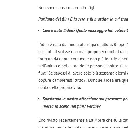
Non sono sposato e non ho figli.
Parliamo del film
E fu sera e fu mattina,
la cui tra
Com’è nata l’idea? Quale messaggio hai voluto 
L’idea è nata dal mio aiuto regia di allora: Beppe
così lui mi scrisse una mail proponendomi di racc
formato da gente comune e non più in stile ameri
nell’animo e nel cuore delle persone. Inoltre, fu 
film: “Se sapessi di avere solo più sessanta giorni
oppure cambieresti tutto?”. Dunque, l’idea era qu
conta della propria vita.
Spostando la nostra attenzione sul presente: pen
messa in scena nel film? Perché?
L’ho rivisto recentemente a La Morra che fu la ci
distanziamento, ho notato parecchie analogie: nel