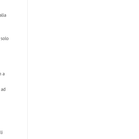
alia
 solo
m a
 ad
li