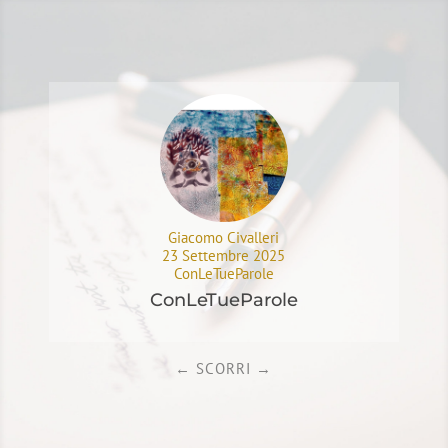
Giacomo Civalleri
23 Settembre 2025
ConLeTueParole
ConLeTueParole
C
←
SCORRI
→