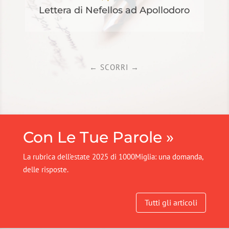
Lettera di Nefellos ad Apollodoro
←
SCORRI
→
Con Le Tue Parole »
La rubrica dell’estate 2025 di 1000Miglia: una domanda,
delle risposte.
Tutti gli articoli