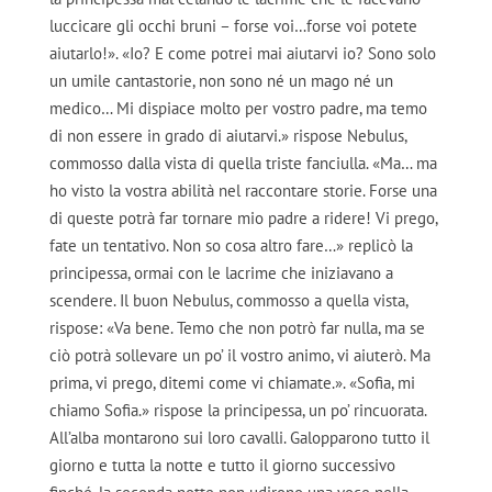
luccicare gli occhi bruni – forse voi…forse voi potete
aiutarlo!». «Io? E come potrei mai aiutarvi io? Sono solo
un umile cantastorie, non sono né un mago né un
medico… Mi dispiace molto per vostro padre, ma temo
di non essere in grado di aiutarvi.» rispose Nebulus,
commosso dalla vista di quella triste fanciulla. «Ma… ma
ho visto la vostra abilità nel raccontare storie. Forse una
di queste potrà far tornare mio padre a ridere! Vi prego,
fate un tentativo. Non so cosa altro fare…» replicò la
principessa, ormai con le lacrime che iniziavano a
scendere. Il buon Nebulus, commosso a quella vista,
rispose: «Va bene. Temo che non potrò far nulla, ma se
ciò potrà sollevare un po’ il vostro animo, vi aiuterò. Ma
prima, vi prego, ditemi come vi chiamate.». «Sofia, mi
chiamo Sofia.» rispose la principessa, un po’ rincuorata.
All’alba montarono sui loro cavalli. Galopparono tutto il
giorno e tutta la notte e tutto il giorno successivo