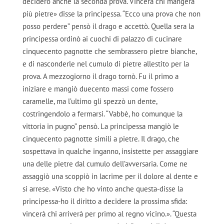
deciderò anche la seconda prova. Vincerà chi mangerà
più pietre» disse la principessa. “Ecco una prova che non
posso perdere” pensò il drago e accettò. Quella sera la
principessa ordinò ai cuochi di palazzo di cucinare
cinquecento pagnotte che sembrassero pietre bianche,
e di nasconderle nel cumulo di pietre allestito per la
prova. A mezzogiorno il drago tornò. Fu il primo a
iniziare e mangiò duecento massi come fossero
caramelle, ma l’ultimo gli spezzò un dente,
costringendolo a fermarsi. “Vabbè, ho comunque la
vittoria in pugno” pensò. La principessa mangiò le
cinquecento pagnotte simili a pietre. Il drago, che
sospettava in qualche inganno, insistette per assaggiare
una delle pietre dal cumulo dell’avversaria. Come ne
assaggiò una scoppiò in lacrime per il dolore al dente e
si arrese. «Visto che ho vinto anche questa-disse la
principessa-ho il diritto a decidere la prossima sfida:
vincerà chi arriverà per primo al regno vicino.». “Questa