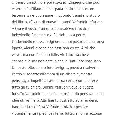
ci pensò un attimo e poi rispose: «L’ingegno, che può
essere più affilato di una spada. Inoltre cresce con
l’esperienza e può essere migliorato tramite lo studio
dei libri.». «Esatto di nuovo! – tuonò Vafrudnir infuriato
– Ora è il vostro turno. Tanto risolverò il vostro
indovinello facilmente.». Fu Nebulus a porre
l’indovinello e disse: «Ognuno di noi possiede una forza
ignota. Alcuni dicono che essa non esiste. Altri che
esiste, ma non è conoscibile. Altri ancora che è
conoscibile, ma non comunicabile. Tutti loro sbagliano.
Un pastorello, conosciuto l’enigma, provò a risolverlo.
Perciò si sedette all’ombra di un albero e, mentre
pensava, strimpellò a caso la sua cetra. Come lo fece
tutto gli fu chiaro. Dimmi, Vafrudnir, qual è questa
forza?». Vafrudnir ci pensò e pensò e più pensava meno
idee gli vennero. Alla fine fu costretto ad arrendersi.
Irato per la sconfitta, Vafrudnir iniziò a pestare
violentemente i piedi per terra. Tuttavia non si accorse