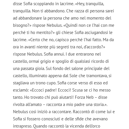
disse Sofia scoppiando in lacrime. «Hey, tranquilla,
tranquilla. Non ti abbandono. Che razza di persona sarei
ad abbandonare la persona che amo nel momento del
bisogno?» rispose Nebulus. «Quindi non ce l’hai con me
perché ti ho mentito?» gli chiese Sofia asciugandosi le
lacrime. «Certo che no, capisco perché l’hai fatto. Ma da
ora in avanti niente più segreti tra noi, d’accordo?»
rispose Nebulus. Sofia annuì. I due entrarono nel
castello, ormai grigio e spoglio di qualsiasi ricordo di
una passata gioia. Sul fondo del salone principale del
castello, illuminato appena dal Sole che tramontava, si
stagliava un trono cupo. Sofia corse verso di esso ed
esclamò: «Eccoci padre! Eccoci! Scusa se ci ho messo
tanto. Ho trovato chi può aiutarti! Forza Neb – disse
rivolta all’amato – racconta a mio padre una storia.».
Nebulus così iniziò a raccontare. Raccontò di come lui e
Sofia si fossero conosciuti e delle sfide che avevano
intrapreso. Quando raccontò la vicenda dell’orco