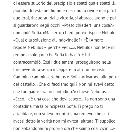
di essere sull’orlo del precipizio e sbatti qua e sbatti là,
piombò di testa nel fiume e nessuno lo rivide mai più. I
due eroi, rincuorati dalla vittoria, si abbracciarono e poi
si guardarono negli occhi. «Posso chiederti una cosa?»
domandò Sofia. «Ma certo, chiedi pure» rispose Nebulus.
«Qual è la soluzione all’indovinello?» «È l’Amore –
rispose Nebulus – perché vedi…». Nebulus non fece in
tempo a spiegare che Sofia lo baciò. E lui
contraccambiò. Così i due amanti proseguirono nella
loro avventura senza incappare in altri imprevisti.
Cammina cammina, Nebulus e Sofia arrivarono alle porte
del castello. «Che ci facciamo qui? Non mi avevi detto
che tuo padre era un contadino?» chiese Nebulus.
«Ecco… c’è una cosa che devi sapere… io non sono una
contadina, ma la principessa Sofia. Ti prego no ti
arrabbiare, non volevo mentirti, ma temevo che se ti
avessi detto la verità non mi avresti aiutata. Ti supplico,
non abbandonarmi proprio ora che siamo così vicini…»