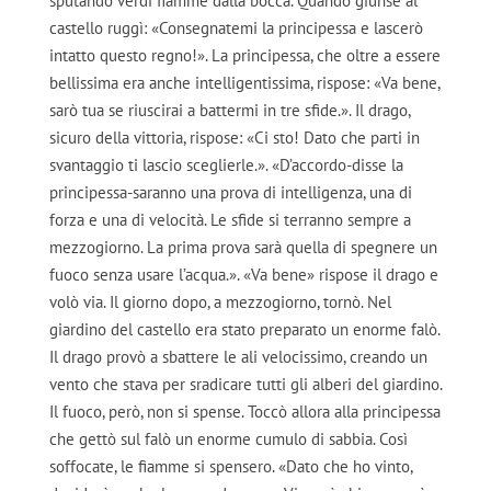
sputando verdi fiamme dalla bocca. Quando giunse al
castello ruggì: «Consegnatemi la principessa e lascerò
intatto questo regno!». La principessa, che oltre a essere
bellissima era anche intelligentissima, rispose: «Va bene,
sarò tua se riuscirai a battermi in tre sfide.». Il drago,
sicuro della vittoria, rispose: «Ci sto! Dato che parti in
svantaggio ti lascio sceglierle.». «D’accordo-disse la
principessa-saranno una prova di intelligenza, una di
forza e una di velocità. Le sfide si terranno sempre a
mezzogiorno. La prima prova sarà quella di spegnere un
fuoco senza usare l’acqua.». «Va bene» rispose il drago e
volò via. Il giorno dopo, a mezzogiorno, tornò. Nel
giardino del castello era stato preparato un enorme falò.
Il drago provò a sbattere le ali velocissimo, creando un
vento che stava per sradicare tutti gli alberi del giardino.
Il fuoco, però, non si spense. Toccò allora alla principessa
che gettò sul falò un enorme cumulo di sabbia. Così
soffocate, le fiamme si spensero. «Dato che ho vinto,