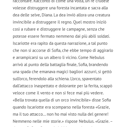
raccontare. Raccontò di come una volta, un re crudele
volesse distruggere una foresta incantata e sacra alla
dea delle selve, Diana. La dea inviò allora una creatura
invincibile a distruggere il regno. Quel mostro iniziò
così a rubare e distruggere le campagne, senza che
potesse essere fermato nemmeno dai più abili soldati.
Iscariotte era rapito da questa narrazione, a tal punto
che non si accorse di Sofia, che ebbe tempo di aggirarlo
e arrampicarsi su un albero lì vicino. Come Nebulus
arrivò al punto della battaglia finale, Sofia, brandendo
una spada che emanava magici bagliori azzurri, si gettò
sull’orco, ferendolo alla schiena. L’orco, spaventato
dall’attacco inaspettato e dolorante per la ferita, scappò
veloce come il vento e non si fece mai più vedere.
«Bella trovata quella di un orco invincibile» disse Sofia
quando Iscariotte era scomparso nella foresta «Grazie,
ma il tuo attacco… non ho mai visto nulla del genere!
Nemmeno nelle mie storie.» rispose Nebulus. «Grazie. –