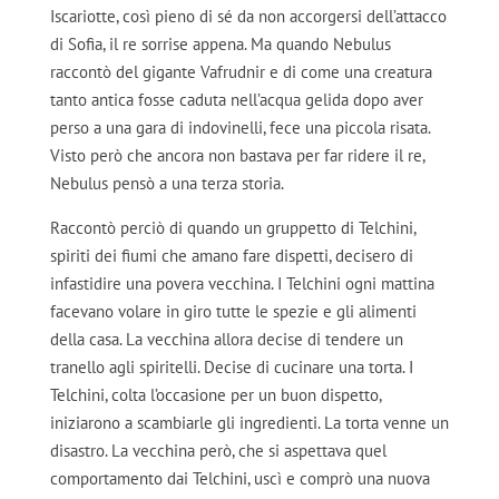
Iscariotte, così pieno di sé da non accorgersi dell’attacco
di Sofia, il re sorrise appena. Ma quando Nebulus
raccontò del gigante Vafrudnir e di come una creatura
tanto antica fosse caduta nell’acqua gelida dopo aver
perso a una gara di indovinelli, fece una piccola risata.
Visto però che ancora non bastava per far ridere il re,
Nebulus pensò a una terza storia.
Raccontò perciò di quando un gruppetto di Telchini,
spiriti dei fiumi che amano fare dispetti, decisero di
infastidire una povera vecchina. I Telchini ogni mattina
facevano volare in giro tutte le spezie e gli alimenti
della casa. La vecchina allora decise di tendere un
tranello agli spiritelli. Decise di cucinare una torta. I
Telchini, colta l’occasione per un buon dispetto,
iniziarono a scambiarle gli ingredienti. La torta venne un
disastro. La vecchina però, che si aspettava quel
comportamento dai Telchini, uscì e comprò una nuova