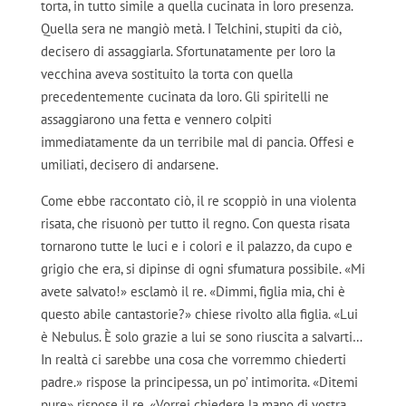
torta, in tutto simile a quella cucinata in loro presenza.
Quella sera ne mangiò metà. I Telchini, stupiti da ciò,
decisero di assaggiarla. Sfortunatamente per loro la
vecchina aveva sostituito la torta con quella
precedentemente cucinata da loro. Gli spiritelli ne
assaggiarono una fetta e vennero colpiti
immediatamente da un terribile mal di pancia. Offesi e
umiliati, decisero di andarsene.
Come ebbe raccontato ciò, il re scoppiò in una violenta
risata, che risuonò per tutto il regno. Con questa risata
tornarono tutte le luci e i colori e il palazzo, da cupo e
grigio che era, si dipinse di ogni sfumatura possibile. «Mi
avete salvato!» esclamò il re. «Dimmi, figlia mia, chi è
questo abile cantastorie?» chiese rivolto alla figlia. «Lui
è Nebulus. È solo grazie a lui se sono riuscita a salvarti…
In realtà ci sarebbe una cosa che vorremmo chiederti
padre.» rispose la principessa, un po’ intimorita. «Ditemi
pure» rispose il re. «Vorrei chiedere la mano di vostra