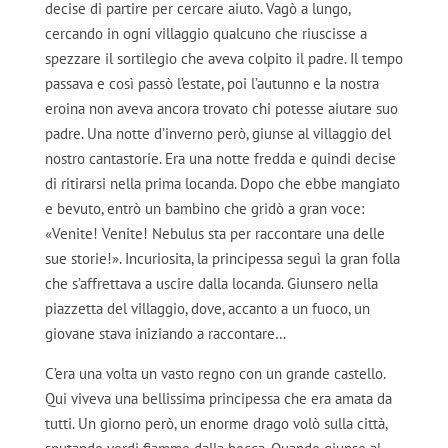
decise di partire per cercare aiuto. Vagò a lungo,
cercando in ogni villaggio qualcuno che riuscisse a
spezzare il sortilegio che aveva colpito il padre. Il tempo
passava e così passò l’estate, poi l’autunno e la nostra
eroina non aveva ancora trovato chi potesse aiutare suo
padre. Una notte d’inverno però, giunse al villaggio del
nostro cantastorie. Era una notte fredda e quindi decise
di ritirarsi nella prima locanda. Dopo che ebbe mangiato
e bevuto, entrò un bambino che gridò a gran voce:
«Venite! Venite! Nebulus sta per raccontare una delle
sue storie!». Incuriosita, la principessa seguì la gran folla
che s’affrettava a uscire dalla locanda. Giunsero nella
piazzetta del villaggio, dove, accanto a un fuoco, un
giovane stava iniziando a raccontare…
C’era una volta un vasto regno con un grande castello.
Qui viveva una bellissima principessa che era amata da
tutti. Un giorno però, un enorme drago volò sulla città,