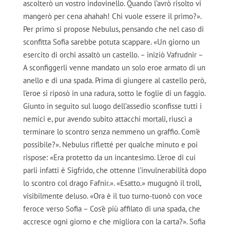
ascolterò un vostro indovinello. Quando l’avrò risolto vi
mangerò per cena ahahah! Chi vuole essere il primo?».
Per primo si propose Nebulus, pensando che nel caso di
sconfitta Sofia sarebbe potuta scappare. «Un giorno un
esercito di orchi assaltò un castello. – iniziò Vafrudnir –
A sconfiggerli venne mandato un solo eroe armato di un
anello e di una spada. Prima di giungere al castello però,
l’eroe si riposò in una radura, sotto le foglie di un faggio.
Giunto in seguito sul luogo dell’assedio sconfisse tutti i
nemici e, pur avendo subito attacchi mortali, riuscì a
terminare lo scontro senza nemmeno un graffio. Com’è
possibile?». Nebulus rifletté per qualche minuto e poi
rispose: «Era protetto da un incantesimo. L’eroe di cui
parli infatti è Sigfrido, che ottenne l’invulnerabilità dopo
lo scontro col drago Fafnir.». «Esatto.» mugugnò il troll,
visibilmente deluso. «Ora è il tuo turno-tuonò con voce
feroce verso Sofia – Cos’è più affilato di una spada, che
accresce ogni giorno e che migliora con la carta?». Sofia