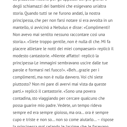
degli schiamazzi dei bambini che esigevano un’altra
storia. Quando tutti se ne furono andati, la nostra
principessa, che per non farsi notare si era avvolta in un
mantello, si avvicinò a Nebulus e disse: «Complimenti!
Non avevo mai sentito nessuno raccontare così una
storia.». «Siete troppo gentile, non è nulla di che. Mi fa
piacere allietare le notti dei miei compaesani» replicò il
modesto cantastorie. «Niente affatto! -replicò la
principessa-Le immagini sembravano uscire dalle tue
parole e formarsi nel fuoco!». «Beh…grazie per i
complimenti, ma non è nulla davvero. Voi chi siete
piuttosto? Non mi pare di avervi mai vista da queste
parti.» replicò il cantastorie. «Sono una povera
contadina, sto viaggiando per cercare qualcuno che
possa guarire mio padre. Vedete, un tempo rideva
sempre ed era sempre gioioso, ma ora… ora è sempre
cupo e triste e non so… non so come aiutarlo… – rispose
la principessa mal celando le lacrime che le facevano