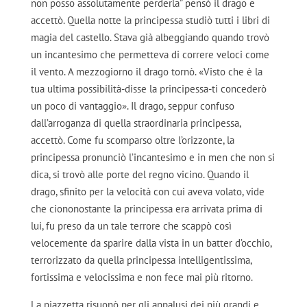
non posso assolutamente perderla” pensò il drago e
accettò. Quella notte la principessa studiò tutti i libri di
magia del castello. Stava già albeggiando quando trovò
un incantesimo che permetteva di correre veloci come
il vento. A mezzogiorno il drago tornò. «Visto che è la
tua ultima possibilità-disse la principessa-ti concederò
un poco di vantaggio». Il drago, seppur confuso
dall’arroganza di quella straordinaria principessa,
accettò. Come fu scomparso oltre l’orizzonte, la
principessa pronunciò l’incantesimo e in men che non si
dica, si trovò alle porte del regno vicino. Quando il
drago, sfinito per la velocità con cui aveva volato, vide
che ciononostante la principessa era arrivata prima di
lui, fu preso da un tale terrore che scappò così
velocemente da sparire dalla vista in un batter d’occhio,
terrorizzato da quella principessa intelligentissima,
fortissima e velocissima e non fece mai più ritorno.
La piazzetta risuonò per gli appalusi dei più grandi e