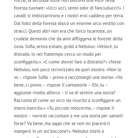
finché, la seconda notte non udirono una voce nella
foresta tuonare: «Ucci ucci, sento odor di fanciullucci!». I
cavalli si imbizzarrirono e i nostri eroi caddero per terra.
Dal folto della foresta sbucò un enorme orco vestito con
stracci. Questi altri non era che l’orco Iscariotte, un
crudele demonio che da anni affliggeva le foreste della
zona. Sofia, senza esitare, gridò a Nebulus: «Veloce, tu
distrailo. Io nel frattempo cerco un modo per
sconfiggerlo.». «C-come dovrei fare a distrarlo?» chiese
Nebulus, non poco terrorizzato da quel mostro. «Non lo
so – rispose Sofia – prova a raccontargli una storia». «Va
bene, ci provo. – rispose il cantastorie – Ehi, tu –
aggiunse rivolto all’orco – ti va di sentire una storia?
Racconta di come un orco sia riuscito a sconfiggere un
intero esercito.» «Tu, piccolo moscerino, – rispose il
mostro – vorresti raccontare a me una storia per salvarti
forse? Va bene, ma sappi che se non mi piacerà ti
mangerò in un sol boccone!». Nebulus iniziò a