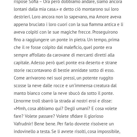
rispose Sofia – Ora però dobbiamo andare, siamo ancora
lontani dalla mia casa.» e detto ciò montarono sui loro
destrieri. Loro ancora non lo sapevano, ma Amore aveva
appena bruciato i loro cuori con la sua fiamma antica e li
aveva colpiti con le sue magiche frecce. Proseguirono
fino a raggiungere un ponte in pietra. Un tempo, prima
che il re fosse colpito dal maleficio, quel ponte era
sempre affollato da carovane di mercanti diretti alla
capitale. Adesso però quel ponte era deserto e strane
storie raccontavano di bestie annidate sotto di esso.
Come arrivarono nei suoi pressi, un potente ruggito
scosse la neve dalle rocce e un’immensa creatura dal
manto bianco come la neve sbucò da sotto il ponte.
L’enorme troll sbarrò la strada ai nostri eroi e disse:
«Mmh, cosa abbiamo qui? Degli umani? E cosa volete
fare? Volete passare? Volete sfidare il glorioso
Vafrudnir! Bene bene. Per farlo dovrete risolvere un
indovinello a testa. Se li avrete risolti, cosa impossibile,