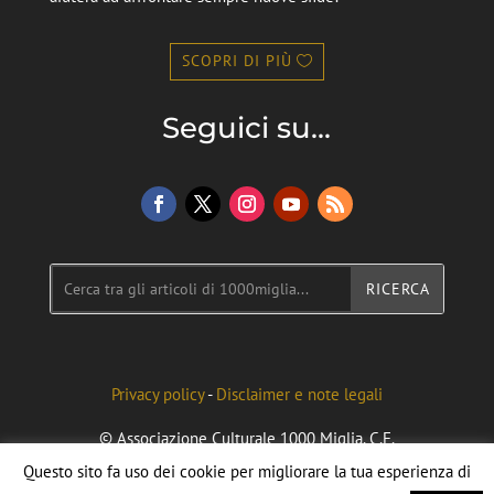
SCOPRI DI PIÙ
Seguici su...
Privacy policy
-
Disclaimer e note legali
© Associazione Culturale 1000 Miglia. C.F.
96092090040. Credits to Federico Flecchia
Questo sito fa uso dei cookie per migliorare la tua esperienza di