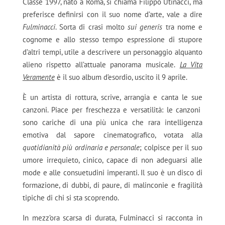
Classe 1997, nato a Roma, si chiama Filippo Utinacci, ma
preferisce definirsi con il suo nome d’arte, vale a dire
Fulminacci
. Sorta di crasi molto
sui generis
tra nome e
cognome e allo stesso tempo espressione di stupore
d’altri tempi, utile a descrivere un personaggio alquanto
alieno rispetto all’attuale panorama musicale.
La Vita
Veramente
è il suo album d’esordio, uscito il 9 aprile.
È un artista di rottura, scrive, arrangia e canta le sue
canzoni. Piace per freschezza e versatilità: le canzoni
sono cariche di una più unica che rara intelligenza
emotiva dal sapore cinematografico, votata alla
quotidianità più ordinaria e personale
; colpisce per il suo
umore irrequieto, cinico, capace di non adeguarsi alle
mode e alle consuetudini imperanti. Il suo è un disco di
formazione, di dubbi, di paure, di malinconie e fragilità
tipiche di chi si sta scoprendo.
In mezz’ora scarsa di durata, Fulminacci si racconta in