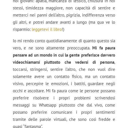
noi giovani: apatia, mancanza di lessico, chiusura in noi
stessi, timidezza maggiore, non capacità di sentire e
metterci nei panni dell’altro, pigrizia, indifferenza verso
gli altri, e potrei andare avanti a lungo (ma qua ve lo
risparmio:
leggetevi il libro
!)
Io mi rendo conto quotidianamente di quanto questo sia
vero, e ne sono altamente preoccupata.
Mi fa paura
pensare ad un mondo in cui la gente preferisce davvero
videochiamarsi piuttosto che vedersi di persona
,
toccarsi, stringersi, sentire l’altro, che non vuol dire
solamente avere un contatto fisico, ma un contatto
visivo, percepire le emozioni, i battiti, guardare negli
occhi e ascoltare. Mi fa paura come le persone possano
preferire risolvere i propri problemi scrivendosi
messaggi su Whatsapp piuttosto che dal vivo, come
possano preferire comunicare i propri sentimenti
tramite delle parole virtuali, che sono così fredde e
quasi “fantasma”.