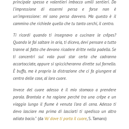
principale spesso e volentieri imbocco umili sentieri. Do
l’impressione di essermi persa e forse non è
un’impressione: mi sono persa davvero. Ma questo è il
cammino che richiede quello che tu tanto cerchi, il centro.
Ti ricordi quando ti insegnavo a cucinare le crêpes?
Quando le fai saltare in aria, ti dicevo, devi pensare a tutto
tranne al fatto che devono ricadere dritte nella padella. Se
ti concentri sul volo puoi star certa che cadranno
accartocciate, oppure si spiccicheranno dirette sul fornello.
È buffo, ma è proprio la distrazione che ci fa giungere al
centro delle cose, al loro cuore.
Invece del cuore adesso è il mio stomaco a prendere
parola. Brontola e ha ragione perché tra una crêpe e un
viaggio lungo il fiume è venuta l’ora di cena. Adesso ti
devo lasciare ma prima di lasciarti ti spedisco un altro
odiato bacio.
”
(da
Va’ dove ti porta il cuore
, S. Tamaro)