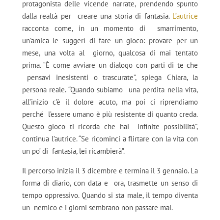
protagonista delle vicende narrate, prendendo spunto
dalla realtà per
creare una storia di fantasia.
L’autrice
racconta come, in un momento di
smarrimento,
un’amica le suggerì di fare un gioco: provare per un
mese, una volta al
giorno, qualcosa di mai tentato
prima. “È come avviare un dialogo con parti di te che
pensavi inesistenti o trascurate”, spiega Chiara, la
persona reale. “Quando subiamo
una perdita nella vita,
all’inizio c’è il dolore acuto, ma poi ci riprendiamo
perché
l’essere umano è più resistente di quanto creda.
Questo gioco ti ricorda che hai
infinite possibilità”,
continua l’autrice. “Se ricominci a flirtare con la vita con
un po’ di
fantasia, lei ricambierà”.
Il percorso inizia il 3 dicembre e termina il 3 gennaio. La
forma di diario, con data e
ora, trasmette un senso di
tempo oppressivo. Quando si sta male, il tempo diventa
un
nemico e i giorni sembrano non passare mai.