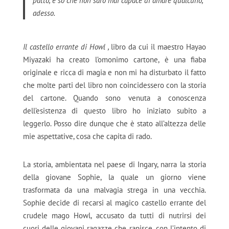
patto, e so che non sarò mai capace di amare qualcuno,
adesso.
Il castello errante di Howl ,
libro da cui il maestro Hayao
Miyazaki ha creato l’omonimo cartone, è una fiaba
originale e ricca di magia e non mi ha disturbato il fatto
che molte parti del libro non coincidessero con la storia
del cartone. Quando sono venuta a conoscenza
dell’esistenza di questo libro ho iniziato subito a
leggerlo. Posso dire dunque che è stato all’altezza delle
mie aspettative, cosa che capita di rado.
La storia, ambientata nel paese di Ingary, narra la storia
della giovane Sophie, la quale un giorno viene
trasformata da una malvagia strega in una vecchia.
Sophie decide di recarsi al magico castello errante del
crudele mago Howl, accusato da tutti di nutrirsi dei
cuori delle giovani ragazze che rapisce, con l’intento di