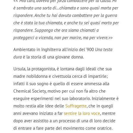
<<
Mio caro, dovevo per forza combattere per la Causa. Mi
è sembrata una sorta di…chiamata e sono quasi morta per
rispondere. Anche tu hai dovuto combattere per la guerra
che è stata la tua chiamata, e anche tu sei quasi morto per
rispondere. Suppongo che ora siamo chiamati a
proteggerci a vicenda, non per morire, ma per vivere.>>
Ambientato in Inghilterra all’inizio del ‘900
Una testa
dura
è la storia di una giovane donna.
Ursula, la protagonista, è lontana dagli ideali che sua
madre nobildonna e civettuola cerca di impartirle;
infatti il suo sogno è quello di essere ammessa alla
Chemical Society, motivo per cui non fa altro che
eseguire esperimenti nel suo laboratorio. Inizialmente è
molto restia alle idee delle
Suffragette
, che in quegli
anni avevano iniziato a far
sentire la loro voce
, mentre
dopo aver assistito a un processo di una di loro decide
di entrare a fare parte del movimento come oratrice.