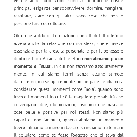
vera è al di fuori. Come sono al di fuori le nostre
principali esigenze per sopravvivere: dormire, mangiare,
respirare, stare con gli altri: sono cose che non è
possibile fare col cellulare.
Oltre che a ridurre la relazione con gli altri, il telefono
azzera anche la relazione con noi stessi, che è invece
essenziale per la crescita personale e per il benessere
dentro e fuori. A causa del telefono
non abbiamo più un
momento di “nulla”
. In cui non facciamo assolutamente
niente, in cui siamo fermi senza alcuno stimolo
dall’esterno, ma semplicemente noi, in pace. Tendiamo a
considerare questi momenti come “noia”, quando sono
invece i momenti in cui c’è la maggiore probabilità che
ci vengano idee, illuminazioni, insomma che nascano
cose belle e positive per noi stessi. Non siamo più
capaci di non far nulla, appena abbiamo un momento
libero infiliamo la mano in tasca e stringiamo tra le mani
il cellulare, come se fosse l’oggetto che ci salva dal