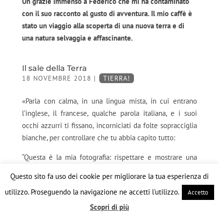
Un grazie immenso a Federico che mi ha contaminato
con il suo racconto al gusto di avventura. Il mio caffè è
stato un viaggio alla scoperta di una nuova terra e di
una natura selvaggia e affascinante.
Il sale della Terra
18 NOVEMBRE 2018
|
TIERRA!
«Parla con calma, in una lingua mista, in cui entrano
l’inglese, il francese, qualche parola italiana, e i suoi
occhi azzurri ti fissano, incorniciati da folte sopracciglia
bianche, per controllare che tu abbia capito tutto:
“Questa è la mia fotografia: rispettare e mostrare una
storia. Non sono stato spinto dalla voglia di fare belle
Questo sito fa uso dei cookie per migliorare la tua esperienza di
foto o di diventare famoso ma da un senso di
utilizzo. Proseguendo la navigazione ne accetti l'utilizzo.
Accetto
responsabilità
. Io scrivo con la macchina fotografica, è la
lingua che ho scelto per esprimermi e la fotografia è
Scopri di più
tutta la mia vita. Non penso troppo alla luce o alla