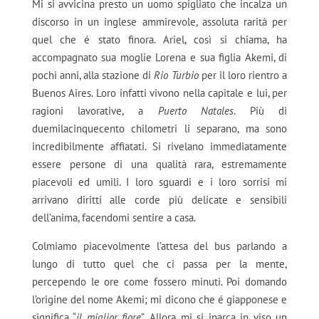
Mi si avvicina presto un uomo spigliato che incalza un
discorso in un inglese ammirevole, assoluta rarità per
quel che é stato finora. Ariel, così si chiama, ha
accompagnato sua moglie Lorena e sua figlia Akemi, di
pochi anni, alla stazione di
Rio Turbio
per il loro rientro a
Buenos Aires. Loro infatti vivono nella capitale e lui, per
ragioni lavorative, a
Puerto Natales
. Più di
duemilacinquecento chilometri li separano, ma sono
incredibilmente affiatati. Si rivelano immediatamente
essere persone di una qualità rara, estremamente
piacevoli ed umili. I loro sguardi e i loro sorrisi mi
arrivano diritti alle corde più delicate e sensibili
dell’anima, facendomi sentire a casa.
Colmiamo piacevolmente l’attesa del bus parlando a
lungo di tutto quel che ci passa per la mente,
percependo le ore come fossero minuti. Poi domando
l’origine del nome Akemi; mi dicono che é giapponese e
significa “
il miglior fiore
”. Allora mi si inarca in viso un