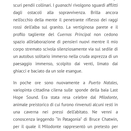
scuri pendii collinari. I
guanachi
rivolgono sguardi afflitti
dagli ostacoli alla sopravvivenza. Brilla ancora
nell’occhio della mente il penetrante riflesso dei raggi
rossi dell’alba sul granito. La vertiginosa parete e il
profilo tagliente del
Cuernos Principal
non cedono
spazio all’elaborazione di pensieri nuovi mentre il mio
corpo stremato scivola silenziosamente via sul sedile di
un autobus solitario immerso nella cruda asprezza di un
paesaggio immenso, scolpito dai venti, limato dai
ghiacci e baciato da un sole esangue.
In poche ore sono nuovamente a
Puerto Natales
,
variopinta cittadina cilena sulle sponde della baia Last
Hope Sound. Era stata resa celebre dal
Milodonte
,
animale preistorico di cui furono rinvenuti alcuni resti in
una caverna nei pressi dell’abitato. Ne venni a
conoscenza leggendo “In Patagonia” di Bruce Chatwin,
per il quale il Milodonte rappresentò un pretesto per