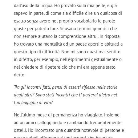
dall’uso della lingua. Ho provato sulla mia pelle, e già
sapevo in parte, di come sia difficile dire un qualcosa di
esatto senza avere nel proprio vocabolario le parole
giuste per poterlo fare. Si usano termini generici che
non sempre aiutano la comprensione altrui. In risposta
ho trovato una mentalità ed un paese aperti e abituati a
questo tipo di difficoltà. Non mi sono quasi mai sentito
in difetto, per esempio, nell’esprimermi gestualmente o
nel chiedere di ripetere ciò che mi era appena stato
detto.
Tra gli incontri fatti, pensi di esserti riflesso nelle storie
degli altri? Sono stati incontri che ti porterai dietro nel
tuo bagaglio di vita?
Nell’ultimo mese di permanenza ho viaggiato, insieme
ad un amico, alloggiando e cambiando frequentemente
ostelli. Ho incontrato una quantità notevole di persone e
posso quindi affermare alcuni aspetti che ho avuto