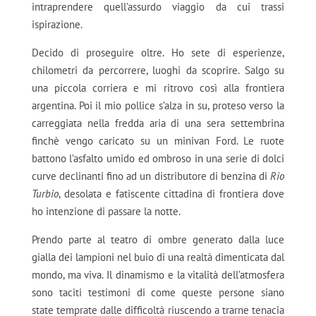
intraprendere quell’assurdo viaggio da cui trassi
ispirazione.
Decido di proseguire oltre. Ho sete di esperienze,
chilometri da percorrere, luoghi da scoprire. Salgo su
una piccola corriera e mi ritrovo così alla frontiera
argentina. Poi il mio pollice s’alza in su, proteso verso la
carreggiata nella fredda aria di una sera settembrina
finchè vengo caricato su un minivan Ford. Le ruote
battono l’asfalto umido ed ombroso in una serie di dolci
curve declinanti fino ad un distributore di benzina di
Rio
Turbio
, desolata e fatiscente cittadina di frontiera dove
ho intenzione di passare la notte.
Prendo parte al teatro di ombre generato dalla luce
gialla dei lampioni nel buio di una realtà dimenticata dal
mondo, ma viva. Il dinamismo e la vitalità dell’atmosfera
sono taciti testimoni di come queste persone siano
state temprate dalle difficoltà riuscendo a trarne tenacia