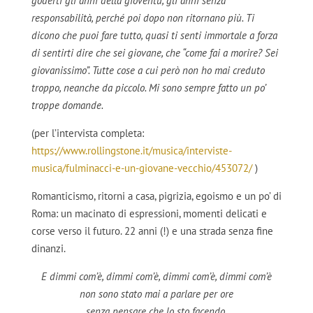
goderti gli anni della gioventù, gli anni senza
responsabilità, perché poi dopo non ritornano più. Ti
dicono che puoi fare tutto, quasi ti senti immortale a forza
di sentirti dire che sei giovane, che “come fai a morire? Sei
giovanissimo”. Tutte cose a cui però non ho mai creduto
troppo, neanche da piccolo. Mi sono sempre fatto un po’
troppe domande.
(per l’intervista completa:
https://www.rollingstone.it/musica/interviste-
musica/fulminacci-e-un-giovane-vecchio/453072/
)
Romanticismo, ritorni a casa, pigrizia, egoismo e un po’ di
Roma: un macinato di espressioni, momenti delicati e
corse verso il futuro. 22 anni (!) e una strada senza fine
dinanzi.
E dimmi com’è, dimmi com’è, dimmi com’è, dimmi com’è
non sono stato mai a parlare per ore
senza pensare che lo sto facendo.