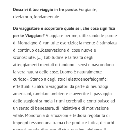
Descrivi il tuo viaggio in tre parole
. Forgiante,
rivelatorio, fondamentale.
Da viaggiatore e scopritore quale sei, che cosa significa
per te Viaggiare?
Viaggiare per me, utilizzando le parole
di Montaigne, é «un utile esercizio; la mente è stimolata
di continuo dall’osservazione di cose nuove e
sconosciute. […] L’abitudine e la fissità degli
atteggiamenti mentali ottundono i sensi e nascondono
la vera natura delle cose. L’uomo è naturalmente
curioso». Stando a degli studi elettroencefalografici
effettuati su alcuni viaggiatori da parte di neurologi
americani, cambiare ambiente e avvertire il passaggio
delle stagioni stimola i ritmi cerebrali e contribuisce ad
un senso di benessere, di iniziativa e di motivazione
vitale. Monotonia di situazioni e tediosa regolarità di
impegni tessono una trama che produce fatica, disturbi
nervosi, apatia, disgusto di sè e reazioni violente. Il