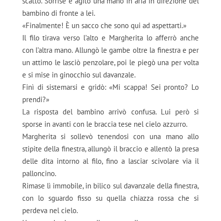
scatto. Sorrise e agitò una mano in aria in direzione del
bambino di fronte a lei.
«Finalmente! È un sacco che sono qui ad aspettarti.»
Il filo tirava verso l’alto e Margherita lo afferrò anche
con l’altra mano. Allungò le gambe oltre la finestra e per
un attimo le lasciò penzolare, poi le piegò una per volta
e si mise in ginocchio sul davanzale.
Finì di sistemarsi e gridò: «Mi scappa! Sei pronto? Lo
prendi?»
La risposta del bambino arrivò confusa. Lui però si
sporse in avanti con le braccia tese nel cielo azzurro.
Margherita si sollevò tenendosi con una mano allo
stipite della finestra, allungò il braccio e allentò la presa
delle dita intorno al filo, fino a lasciar scivolare via il
palloncino.
Rimase lì immobile, in bilico sul davanzale della finestra,
con lo sguardo fisso su quella chiazza rossa che si
perdeva nel cielo.