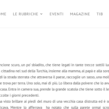
OME
LE RUBRICHE
EVENTI
MAGAZINE
TIB
ncione scuro, un po’ sbiadito, che tiene legati in tante trecce sottili l
 cittadina nel sud della Turchia, insieme alla mamma, al papà e alla sore
 la strada sterrata che attraversa il paese, raccoglie un sasso, una moll
 trova per terra. Uno solo, mai di più. Lo libera dalla polvere che lo av
casa. Entra in camera sua, prende la grande scatola che tiene sotto il le
ccolte i giorni precedenti.
ha visto brillare ai piedi del muro di una vecchia casa distrutta ed è s
ccicava. Mentre lo afferrava ha notato che sulla parete ormai scro