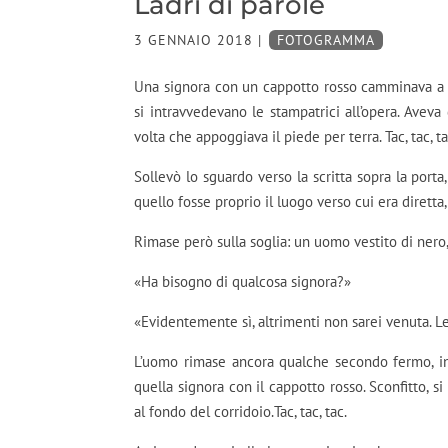
Ladri di parole
3 GENNAIO 2018
|
FOTOGRAMMA
Una signora con un cappotto rosso camminava a pa
si intravvedevano le stampatrici all’opera. Aveva
volta che appoggiava il piede per terra. Tac, tac, ta
Sollevò lo sguardo verso la scritta sopra la porta
quello fosse proprio il luogo verso cui era diretta,
Rimase però sulla soglia: un uomo vestito di nero, 
«Ha bisogno di qualcosa signora?»
«Evidentemente sì, altrimenti non sarei venuta. Le
L’uomo rimase ancora qualche secondo fermo, int
quella signora con il cappotto rosso. Sconfitto, s
al fondo del corridoio.Tac, tac, tac.