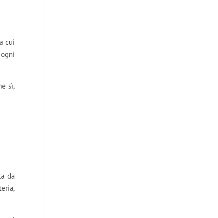
a cui
 ogni
e sì,
ta da
eria,