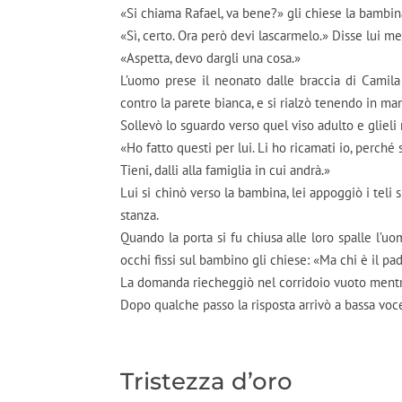
«Si chiama Rafael, va bene?» gli chiese la bambin
«Sì, certo. Ora però devi lascarmelo.» Disse lui m
«Aspetta, devo dargli una cosa.»
L’uomo prese il neonato dalle braccia di Camila 
contro la parete bianca, e si rialzò tenendo in mano
Sollevò lo sguardo verso quel viso adulto e glieli
«Ho fatto questi per lui. Li ho ricamati io, perché
Tieni, dalli alla famiglia in cui andrà.»
Lui si chinò verso la bambina, lei appoggiò i tel
stanza.
Quando la porta si fu chiusa alle loro spalle l’u
occhi fissi sul bambino gli chiese: «Ma chi è il pa
La domanda riecheggiò nel corridoio vuoto mentr
Dopo qualche passo la risposta arrivò a bassa voce
Tristezza d’oro