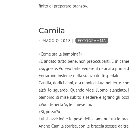
finito di preparare pranzo».
Camila
4 MAGGIO 2018
|
FOTOGRAMMA
«Come sta la bambina?»
«È andato tutto bene, non preoccuparti. È in came
«Sì, grazie. Volevo farle vedere il neonato prima d
Entrarono insieme nella stanza dell’ospedale.
Camila, dodici anni, era rannicchiata nel letto con
alzò lo sguardo. Quando vide l’uomo slanciato, 
bambino, si mise subito a sedere e sgranò gli occh
«Vuoi tenerlo?», le chiese lui.
«Sì, posso?»
Lui si avvicinò e le posò delicatamente tra le brac
Anche Camila sorrise, con le braccia scosse da tremit