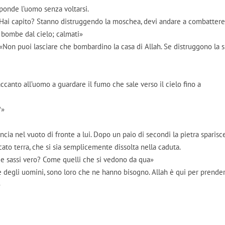
isponde l’uomo senza voltarsi.
 «Hai capito? Stanno distruggendo la moschea, devi andare a combattere
bombe dal cielo; calmati»
: «Non puoi lasciare che bombardino la casa di Allah. Se distruggono la 
accanto all’uomo a guardare il fumo che sale verso il cielo fino a
?»
ancia nel vuoto di fronte a lui. Dopo un paio di secondi la pietra sparisce
to terra, che si sia semplicemente dissolta nella caduta.
e sassi vero? Come quelli che si vedono da qua»
se degli uomini, sono loro che ne hanno bisogno. Allah è qui per prender
»