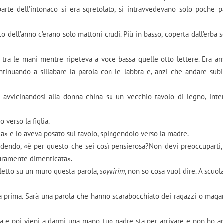
 parte dell’intonaco si era sgretolato, si intravvedevano solo poche p
o dell’anno c’erano solo mattoni crudi. Più in basso, coperta dall’erba s
 tra le mani mentre ripeteva a voce bassa quelle otto lettere. Era arr
ontinuando a sillabare la parola con le labbra e, anzi che andare subi
avvicinandosi alla donna china su un vecchio tavolo di legno, inte
o verso la figlia.
a» e lo aveva posato sul tavolo, spingendolo verso la madre.
idendo, «è per questo che sei così pensierosa?Non devi preoccuparti,
curamente dimenticata».
 letto su un muro questa parola,
soykirim
, non so cosa vuol dire. A scuol
a prima. Sarà una parola che hanno scarabocchiato dei ragazzi o magar
a e poi vieni a darmi una mano, tuo padre sta per arrivare e non ho a