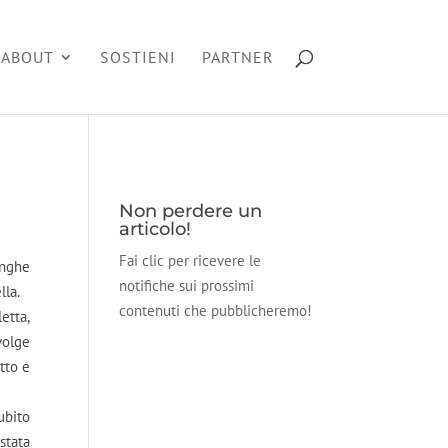
ABOUT
SOSTIENI
PARTNER
Non perdere un
articolo!
Fai clic per ricevere le
unghe
notifiche sui prossimi
lla.
contenuti che pubblicheremo!
etta,
volge
tto e
ubito
stata