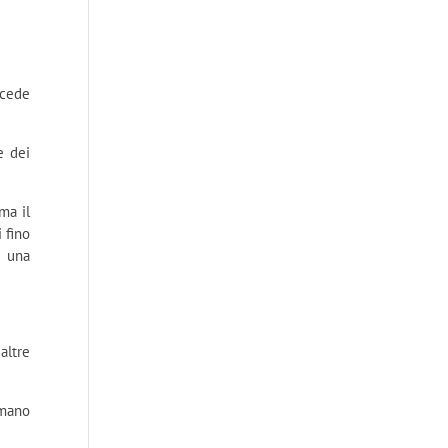
ocede
e dei
ma il
i fino
e una
altre
 mano