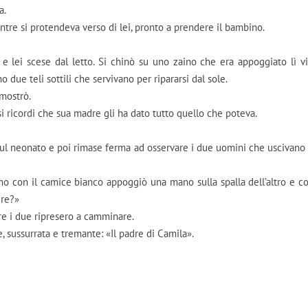
a.
entre si protendeva verso di lei, pronto a prendere il bambino.
e lei scese dal letto. Si chinò su uno zaino che era appoggiato lì vi
 due teli sottili che servivano per ripararsi dal sole.
 mostrò.
 si ricordi che sua madre gli ha dato tutto quello che poteva.
i sul neonato e poi rimase ferma ad osservare i due uomini che uscivano 
omo con il camice bianco appoggiò una mano sulla spalla dell’altro e co
dre?»
e i due ripresero a camminare.
, sussurrata e tremante: «Il padre di Camila».