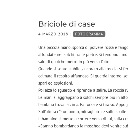
Briciole di case
4 MARZO 2018
|
FOTOGRAMMA
Una piccola mano, sporca di polvere rossa e fango,
affondate nei solchi tra le pietre. Si tendono i musc
sale di qualche metro in più verso l’alto.
Quando si sente stabile, ancorato alla roccia, si f
calmare il respiro affannoso. Si guarda intorno: sot
spari ed esplosioni.
Poi alza lo sguardo e riprende a salire. La roccia
Le mani si aggrappano a solchi sempre più in alto f
bambino trova la cima. Fa forza e si tira sù. Appogg
Sull’altura c’è un uomo, mitragliatrice sulle spalle
Il bambino si mette a correre verso di lui, sulla c
«Stanno bombardando la moschea devi venire sub