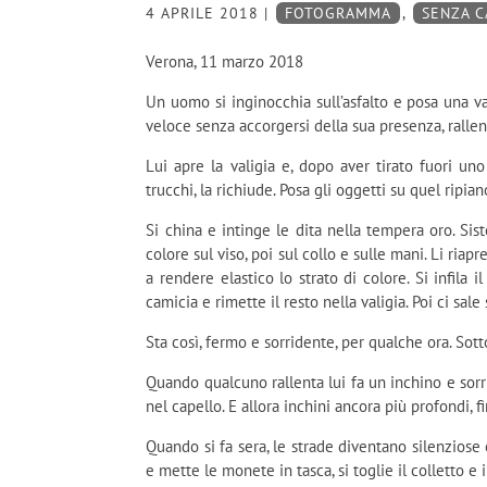
4 APRILE 2018
|
FOTOGRAMMA
,
SENZA 
Verona, 11 marzo 2018
Un uomo si inginocchia sull’asfalto e posa una va
veloce senza accorgersi della sua presenza, ralle
Lui apre la valigia e, dopo aver tirato fuori un
trucchi, la richiude. Posa gli oggetti su quel ripia
Si china e intinge le dita nella tempera oro. Sis
colore sul viso, poi sul collo e sulle mani. Li riapr
a rendere elastico lo strato di colore. Si infila i
camicia e rimette il resto nella valigia. Poi ci sal
Sta così, fermo e sorridente, per qualche ora. Sott
Quando qualcuno rallenta lui fa un inchino e sorr
nel capello. E allora inchini ancora più profondi, fi
Quando si fa sera, le strade diventano silenziose 
e mette le monete in tasca, si toglie il colletto e i 