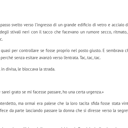
sso svelto verso l’ingresso di un grande edificio di vetro e acciaio d
 degli stivali neri con il tacco che facevano un rumore secco, ritmato,
c.
, quasi per controllare se fosse proprio nel posto giusto. E sembrava ch
 perché senza esitare avanzò verso l’entrata. Tac, tac, tac.
in divisa, le bloccava la strada.
 sarei grato se mi facesse passare, ho una certa urgenza.»
erdetto, ma ormai era palese che la loro tacita sfida fosse stata vin
i fece da parte lasciando passare la donna che si diresse verso la segret