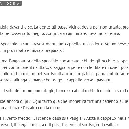
CATEGORIA
ligia davanti a sé. La gente gli passa vicino, devia per non urtarlo, pr
nta per osservarlo meglio, continua a camminare; nessuno si ferma.
o specchio, alcuni travestimenti, un cappello, un colletto voluminoso 
no improvvisato e inizia a prepararsi.
tema l’angolatura dello specchio consumato, chiude gli occhi e si spal
e per controllare il risultato, si saggia la pelle con le dita e muove i pols
l colletto bianco, un bel sorriso divertito, un paio di pantaloni dorati 
e sopra e allunga la mano che regge il cappello verso i passanti.
o il sole del primo pomeriggio, in mezzo al chiacchiericcio della strada.
ide ancora di più. Ogni tanto qualche monetina tintinna cadendo sulle 
no a sfiorare l’asfalto con la mano.
e il vento freddo, lui scende dalla sua valigia. Svuota il cappello nella
vestiti, li piega con cura e li posa, insieme al sorriso, nella valigia.