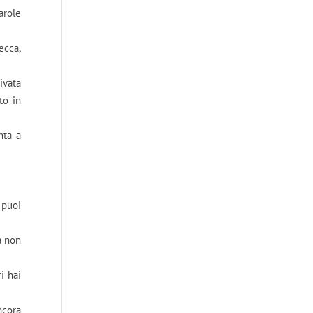
arole
ecca,
ivata
to in
nta a
 puoi
a non
i hai
ncora