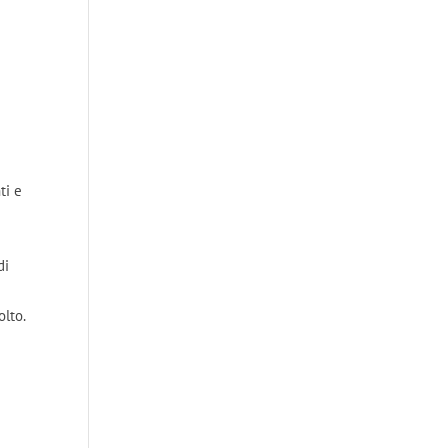
ti e
di
olto.