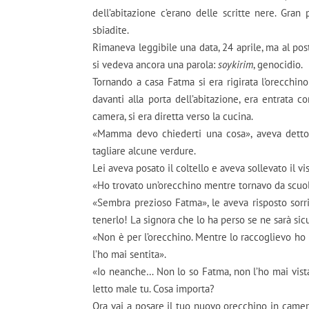
dell’abitazione c’erano delle scritte nere. Gran
sbiadite.
Rimaneva leggibile una data, 24 aprile, ma al post
si vedeva ancora una parola:
soykirim
, genocidio.
Tornando a casa Fatma si era rigirata l’orecchino
davanti alla porta dell’abitazione, era entrata c
camera, si era diretta verso la cucina.
«Mamma devo chiederti una cosa», aveva detto 
tagliare alcune verdure.
Lei aveva posato il coltello e aveva sollevato il vis
«Ho trovato un’orecchino mentre tornavo da scuol
«Sembra prezioso Fatma», le aveva risposto sorr
tenerlo! La signora che lo ha perso se ne sarà si
«Non è per l’orecchino. Mentre lo raccoglievo ho
l’ho mai sentita».
«Io neanche… Non lo so Fatma, non l’ho mai vist
letto male tu. Cosa importa?
Ora vai a posare il tuo nuovo orecchino in camer