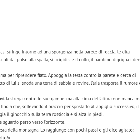
 si stringe intorno ad una sporgenza nella parete di roccia, le dita
oli dal polso alla spalla, si irrigidisce il collo, il bambino digrigna i den
erma per riprendere fiato. Appoggia la testa contro la parete e cerca di
to di lui si snoda una terra di sabbia e rovine, l’aria trasporta il rumore 
 ruvida sfrega contro le sue gambe, ma alla cima dell’altura non manca m
ino a che, sollevando il braccio per spostarlo all’appiglio successivo, il
ia il ginocchio sulla terra rossiccia e si alza in piedi.
 e sguardo perso verso l’orizzonte.
resta della montagna. Lo raggiunge con pochi passi e gli dice agitato:
ito!»