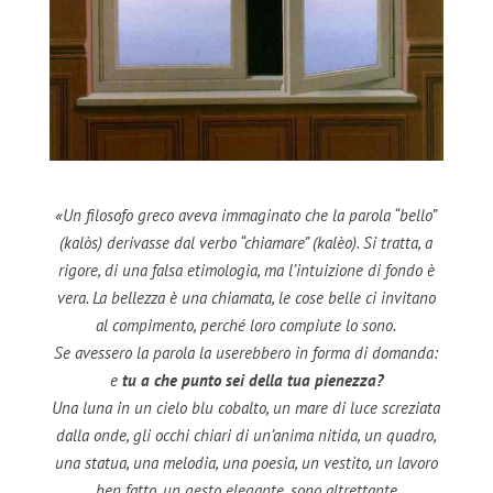
«Un filosofo greco aveva immaginato che la parola “bello”
(kalòs) derivasse dal verbo “chiamare” (kalèo). Si tratta, a
rigore, di una falsa etimologia, ma l’intuizione di fondo è
vera. La bellezza è una chiamata, le cose belle ci invitano
al compimento, perché loro compiute lo sono.
Se avessero la parola la userebbero in forma di domanda:
e
tu a che punto sei della tua pienezza?
Una luna in un cielo blu cobalto, un mare di luce screziata
dalla onde, gli occhi chiari di un’anima nitida, un quadro,
una statua, una melodia, una poesia, un vestito, un lavoro
ben fatto, un gesto elegante, sono altrettante