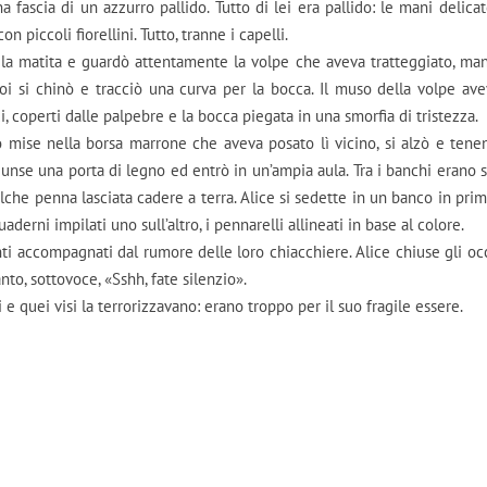
a fascia di un azzurro pallido. Tutto di lei era pallido: le mani delicate
n piccoli fiorellini. Tutto, tranne i capelli.
ò la matita e guardò attentamente la volpe che aveva tratteggiato, ma
oi si chinò e tracciò una curva per la bocca. Il muso della volpe ave
i, coperti dalle palpebre e la bocca piegata in una smorfia di tristezza.
o mise nella borsa marrone che aveva posato lì vicino, si alzò e tene
ggiunse una porta di legno ed entrò in un’ampia aula. Tra i banchi erano s
ualche penna lasciata cadere a terra. Alice si sedette in un banco in prim
quaderni impilati uno sull’altro, i pennarelli allineati in base al colore.
ti accompagnati dal rumore delle loro chiacchiere. Alice chiuse gli occh
nto, sottovoce, «Sshh, fate silenzio».
 quei visi la terrorizzavano: erano troppo per il suo fragile essere.