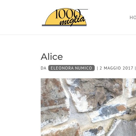
H
Alice
DA
ELEONORA NUMICO
|
2 MAGGIO 2017