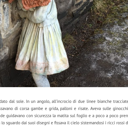
ato dal sole. In un angolo, all’incrocio di due linee bianche tracciat
assavano di corsa gambe e grida, palloni e risate. Aveva sulle ginocch
lide guidavano con sicurezza la matita sul foglio e a poco a poco pre
lo sguardo dai suoi disegni e fissava il cielo sistemandosi i ricci rossi d