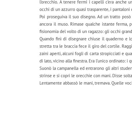
l’orecchio. A tenere fermi i capelli c’era anche un
occhi di un azzurro quasi trasparente, i pantaloni co
Poi proseguiva il suo disegno. Ad un tratto pos
ancora il muso. Rimase qualche istante ferma, p
fisionomia del volto di un ragazzo: gli occhi grand
Quando finì di disegnare chiuse il quaderno e l
stretta tra le braccia fece il giro del cortile. Ra
zaini aperti, alcuni fogli di carta stropicciati e q
di lato, vicino alla finestra. Era l’unico ordinato: i 
Suonò la campanella ed entrarono gli altri studen
strinse e si coprì le orecchie con mani. Disse solta
Lentamente abbassò le mani, tremava. Quelle voci e