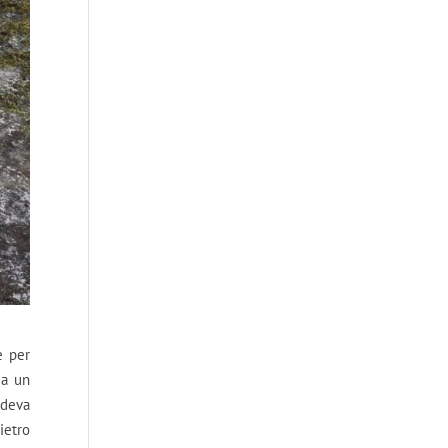
e per
ia un
ndeva
ietro