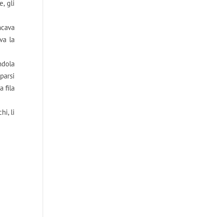
, gli
ncava
va la
ndola
parsi
a fila
i, li