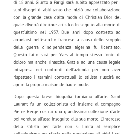
di 18 anni. Giunto a Parigi sarà subito apprezzato per i
suoi disegni di abiti tanto che iniziò una collaborazione
con la grande casa d’alta moda di Christian Dior del
quale diverrà direttore artistico in seguito alla morte di
quest’ultimo nel 1957. Due anni dopo costretto ad
arruolarsi nell’esercito francese a causa dello scoppio
della guerra d’indipendenza algerina fu licenziato.
Questo fatto sarà per Yves al tempo stesso fonte di
doloro ma anche rinascita. Grazie ad una causa legale
intrapresa nei confronti dell’azienda per non aver
rispettato i termini contrattuali lo stilista riuscirà ad
aprire la propria maison de haute mode.
Dopo questa breve biografia torniamo all’arte. Saint
Laurant fu un collezionista ed insieme al compagno
Pierre Bergé costruì una grandissima collezione d’arte
poi venduta all’asta inseguito alla sua morte. L’interesse
dello stilista per l’arte non si limita al semplice
collezionismo ma sfocia nella produzione di abiti i cui