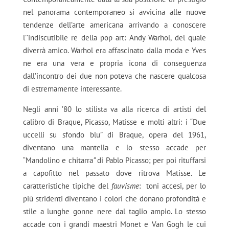
nel panorama contemporaneo si avvicina alle nuove
tendenze dell’arte americana arrivando a conoscere
l’’indiscutibile re della pop art: Andy Warhol, del quale
diverrà amico. Warhol era affascinato dalla moda e Yves
ne era una vera e propria icona di conseguenza
dall’incontro dei due non poteva che nascere qualcosa
di estremamente interessante.
Negli anni ’80 lo stilista va alla ricerca di artisti del
calibro di Braque, Picasso, Matisse e molti altri: i “Due
uccelli su sfondo blu” di Braque, opera del 1961,
diventano una mantella e lo stesso accade per
“Mandolino e chitarra
”
di Pablo Picasso; per poi rituffarsi
a capofitto nel passato dove ritrova Matisse. Le
caratteristiche tipiche del
fauvisme
: toni accesi, per lo
più stridenti diventano i colori che donano profondità e
stile a lunghe gonne nere dal taglio ampio. Lo stesso
accade con i grandi maestri Monet e Van Gogh le cui