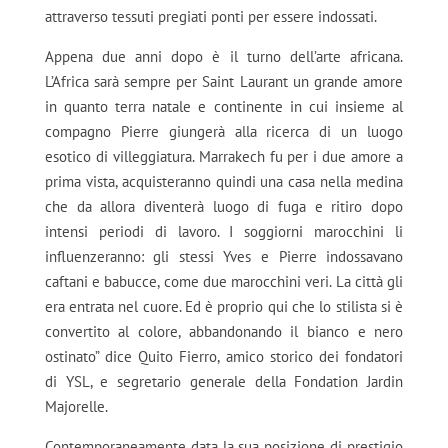
attraverso tessuti pregiati ponti per essere indossati.
Appena due anni dopo è il turno dell’arte africana.
L’Africa sarà sempre per Saint Laurant un grande amore
in quanto terra natale e continente in cui insieme al
compagno Pierre giungerà alla ricerca di un luogo
esotico di villeggiatura. Marrakech fu per i due amore a
prima vista, acquisteranno quindi una casa nella medina
che da allora diventerà luogo di fuga e ritiro dopo
intensi periodi di lavoro. I soggiorni marocchini li
influenzeranno: gli stessi Yves e Pierre indossavano
caftani e babucce, come due marocchini veri. La città gli
era entrata nel cuore. Ed è proprio qui che lo stilista si è
convertito al colore, abbandonando il bianco e nero
ostinato” dice Quito Fierro, amico storico dei fondatori
di YSL, e segretario generale della Fondation Jardin
Majorelle.
Contemporaneamente data la sua posizione di prestigio