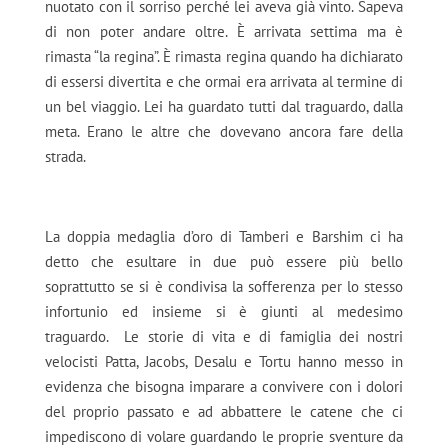
nuotato con il sorriso perché lei aveva già vinto. Sapeva
di non poter andare oltre. È arrivata settima ma è
rimasta “la regina”. È rimasta regina quando ha dichiarato
di essersi divertita e che ormai era arrivata al termine di
un bel viaggio. Lei ha guardato tutti dal traguardo, dalla
meta. Erano le altre che dovevano ancora fare della
strada.
La doppia medaglia d’oro di Tamberi e Barshim ci ha
detto che esultare in due può essere più bello
soprattutto se si è condivisa la sofferenza per lo stesso
infortunio ed insieme si è giunti al medesimo
traguardo. Le storie di vita e di famiglia dei nostri
velocisti Patta, Jacobs, Desalu e Tortu hanno messo in
evidenza che bisogna imparare a convivere con i dolori
del proprio passato e ad abbattere le catene che ci
impediscono di volare guardando le proprie sventure da