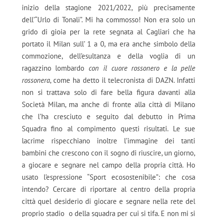
inizio della stagione 2021/2022, più precisamente
dell’“Urlo di Tonali”. Mi ha commosso! Non era solo un
grido di gioia per la rete segnata al Cagliari che ha
portato il Milan sull’ 1 a 0, ma era anche simbolo della
commozione, dell’esultanza e della voglia di un
ragazzino lombardo
con il cuore rossonero e la pelle
rossonera
, come ha detto il telecronista di DAZN. Infatti
non si trattava solo di fare bella figura davanti alla
Società Milan, ma anche di fronte alla città di Milano
che l’ha cresciuto e seguito dal debutto in Prima
Squadra fino al compimento questi risultati. Le sue
lacrime rispecchiano inoltre l’immagine dei tanti
bambini che crescono con il sogno di riuscire, un giorno,
a giocare e segnare nel campo della propria città. Ho
usato l’espressione “Sport ecosostenibile”: che cosa
intendo? Cercare di riportare al centro della propria
città quel desiderio di giocare e segnare nella rete del
proprio stadio o della squadra per cui si tifa. E non mi si