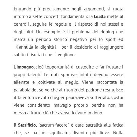
Entrando più precisamente negli argomenti, si ruota
intorno a sette concetti fondamentali: l
a
Lealtà
mette al
centro il seguire le regole e il rispetto di noi stessi e
degli altri. Un esempio è il problema del doping che
marca un periodo storico negativo per lo sport ed
《annulla la dignità》 per il desiderio di raggiungere
subito i risultati che si vogliono.
L’
Impegno
, cioè l’opportunità di custodire e far fruttare i
propri talenti. Le doti sportive infatti devono essere
allenate e coltivate al meglio. Viene raccontata la
parabola del servo che al ritorno del padrone restituisce
il talento ricevuto che,per paura,aveva sotterrato. Costui
viene considerato malvagio proprio perché non ha
messo a frutto ciò che aveva ricevuto in dono.
Il
Sacrificio,
“sacrum-facere” è dare sacralità alla fatica
che, se ha un significato, diventa più lieve. Nella