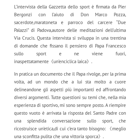
L’intervista della Gazzetta dello sport è firmata da Pier
Bergonzi con l’aiuto di Don Marco Pozza,
sacerdote,maratoneta e parroco del carcere “Due
Palazzi” di Padova,autore delle meditazioni dell’ultima
Via Crucis. Questa intervista si sviluppa in una trentina
di domande che fissano il pensiero di Papa Francesco
sullo sport e ne viene fuori,
inaspettatamente《un’enciclica laica》.
In pratica un documento che il Papa rivolge, per la prima
volta, ad un mondo che a lui sta molto a cuore
delineandone gli aspetti più importanti ed affrontando
diversi argomenti. Tutte questioni su temi che, nella mia
esperienza di sportivo, mi sono sempre posto. A riempire
questo vuoto è arrivata la risposta del Santo Padre con
una splendida conversazione sullo sport, che
ricostruisce un’etica,di cui c’era tanto bisogno: 《meglio
una sconfitta pulita che una vittoria sporca》.