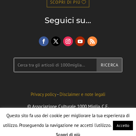
SCOPRI DI PIÙ
Seguici su...
Privacy policy
-
Disclaimer e note legali
© Associazione Culturale 1000 Miglia. C.F.
96092090040. Credits to Federico Flecchia
Questo sito fa uso dei cookie per migliorare la tua esperienza di
utilizzo. Proseguendo la navigazione ne accetti l'utilizzo.
Accetto
Scopri di più