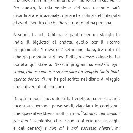
che avevo da dire, e con un orecchio verso la sua voce.
Per questo, la mia versione del suo racconto sarà
disordinata e irrazionale, ma anche colma dell’intensità
di averlo sentito da chi l’ha vissuto in prima persona.
A ventisei anni, Debhora è partita per un viaggio in
India: il biglietto di andata, quello per il ritorno
programmato 5 mesi e 2 settimane dopo, tre notti in
albergo prenotate a Nuova Delhi, lo stesso zaino che ha
portato qui stasera. Nessun programma.
Gusterò ogni
suono, colore, sapore e so che sarà un viaggio tanto fuori,
quanto dentro di me,
ha poi scritto nel diario di viaggio
che è diventato il suo libro.
Da qui in poi, il racconto si fa frenetico: ha preso aerei,
incontrato persone, perso soldi, viaggiato in condizioni
che spaventerebbero molti di noi. “
Dormivo nel camion
con loro
(i camionisti che le hanno offerto un passaggio
e del denaro)
e non mi è mai successo niente
”, mi