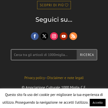
SCOPRI DI PIÙ
Seguici su...
Privacy policy
-
Disclaimer e note legali
© Associazione Culturale 1000 Miglia. C.F.
96092090040. Credits to Federico Flecchia
Questo sito fa uso dei cookie per migliorare la tua esperienza di
utilizzo. Proseguendo la navigazione ne accetti l'utilizzo.
Accetto