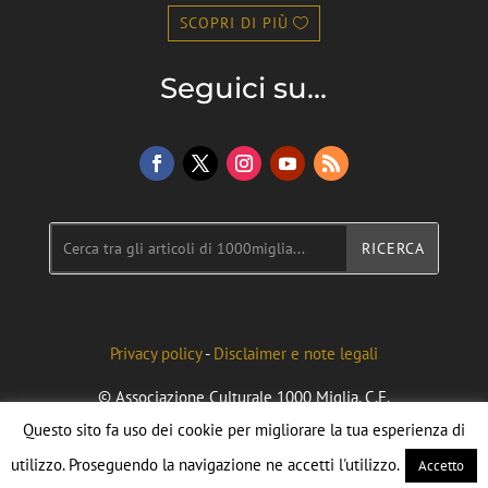
SCOPRI DI PIÙ
Seguici su...
Privacy policy
-
Disclaimer e note legali
© Associazione Culturale 1000 Miglia. C.F.
96092090040. Credits to Federico Flecchia
Questo sito fa uso dei cookie per migliorare la tua esperienza di
utilizzo. Proseguendo la navigazione ne accetti l'utilizzo.
Accetto