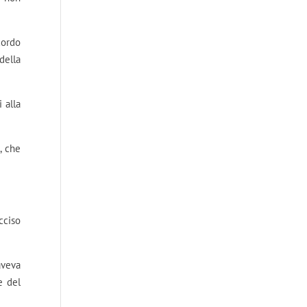
cordo
della
 alla
, che
cciso
aveva
e del