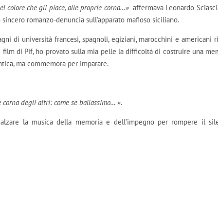
l colore che gli piace, alle proprie corna…»
affermava Leonardo Sciasci
 sincero romanzo-denuncia sull’apparato mafioso siciliano.
i di università francesi, spagnoli, egiziani, marocchini e americani ri
nte film di Pif, ho provato sulla mia pelle la difficoltà di costruire una m
mentica, ma commemora per imparare.
 corna degli altri: come se ballassimo… »
.
alzare la musica della memoria e dell’impegno per rompere il sil