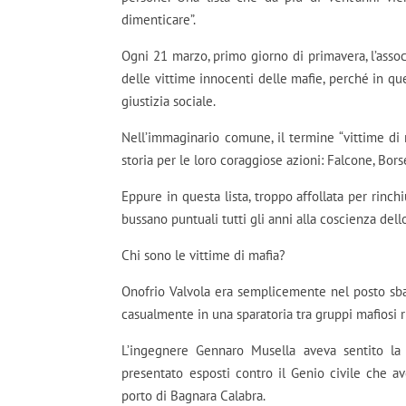
dimenticare”.
Ogni 21 marzo, primo giorno di primavera, l’asso
delle vittime innocenti delle mafie, perché in quel
giustizia sociale.
Nell’immaginario comune, il termine “vittime di 
storia per le loro coraggiose azioni: Falcone, Bors
Eppure in questa lista, troppo affollata per rin
bussano puntuali tutti gli anni alla coscienza dello
Chi sono le vittime di mafia?
Onofrio Valvola era semplicemente nel posto sb
casualmente in una sparatoria tra gruppi mafiosi ri
L’ingegnere Gennaro Musella aveva sentito la pu
presentato esposti contro il Genio civile che a
porto di Bagnara Calabra.