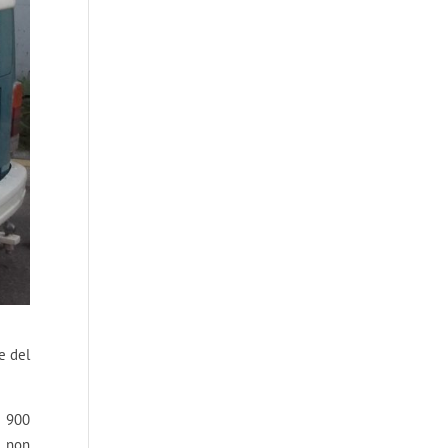
e del
e 900
r non