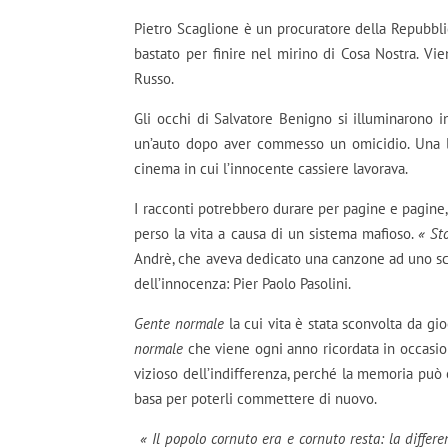
Pietro Scaglione è un procuratore della Repubbli
bastato per finire nel mirino di Cosa Nostra. V
Russo.
Gli occhi di Salvatore Benigno si illuminarono 
un’auto dopo aver commesso un omicidio. Una l
cinema in cui l’innocente cassiere lavorava.
I racconti potrebbero durare per pagine e pagine
perso la vita a causa di un sistema mafioso.
« St
Andrè, che aveva dedicato una canzone ad uno scr
dell’innocenza: Pier Paolo Pasolini.
Gente normale
la cui vita è stata sconvolta da gio
normale
che viene ogni anno ricordata in occasi
vizioso dell’indifferenza, perché la memoria può 
basa per poterli commettere di nuovo.
« Il popolo cornuto era e cornuto resta: la differ