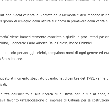
ciazione
Libera
celebra la Giornata della Memoria e dell’Impegno in ri
 giorno di risveglio della natura si rinnovi la primavera della verità e 
mafia” viene immediatamente associato a giudici e procuratori passati
ellino, il generale Carlo Alberto Dalla Chiesa, Rocco Chinnici.
chiudere solo personaggi celebri, compaiono nomi di ogni genere ed età
 Stato italiano.
agliato al momento sbagliato quando, nel dicembre del 1981, venne u
vali.
zza dell’illecito e, alla ricerca di giustizia per la sua azienda, 
veva favorito un’associazione di imprese di Catania per la costruzion