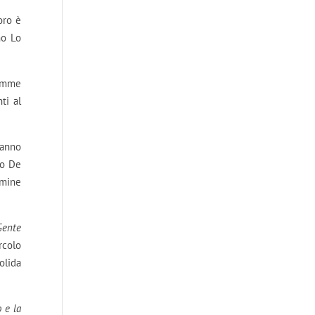
oro è
no Lo
iamme
ti al
hanno
io De
imine
Gente
rcolo
olida
 e la