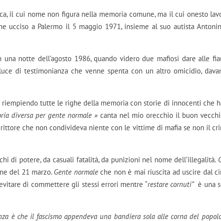
ca, il cui nome non figura nella memoria comune, ma il cui onesto lav
iene ucciso a Palermo il 5 maggio 1971, insieme al suo autista Antoni
in una notte dell’agosto 1986, quando videro due mafiosi dare alle f
uce di testimonianza che venne spenta con un altro omicidio, davan
, riempiendo tutte le righe della memoria con storie di innocenti che 
oria diversa per gente normale »
canta nel mio orecchio il buon vecch
ittore che non condivideva niente con le vittime di mafia se non il cr
chi di potere, da casuali fatalità, da punizioni nel nome dell’illegalità.
one del 21 marzo.
Gente normale
che non è mai riuscita ad uscire dal ci
evitare di commettere gli stessi errori mentre “
restare cornuti”
è una s
enza è che il fascismo appendeva una bandiera sola alle corna del popolo