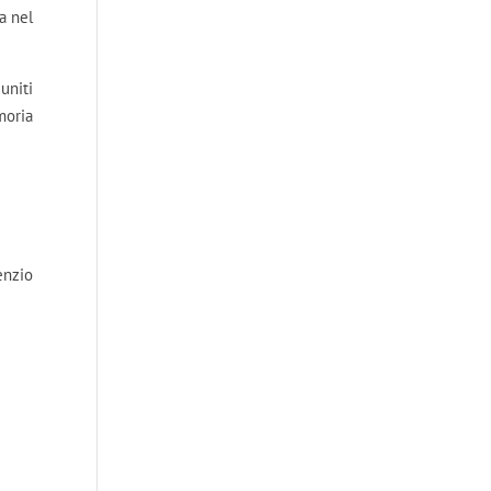
a nel
uniti
emoria
enzio