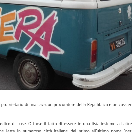
roprietario di una cava, un procuratore della Repubblica e un cassier
dico di base. O forse il fatto di essere in una lista insieme ad altr
ne letta in numerose città italiane, dal primo all’ultimo nome, “pe