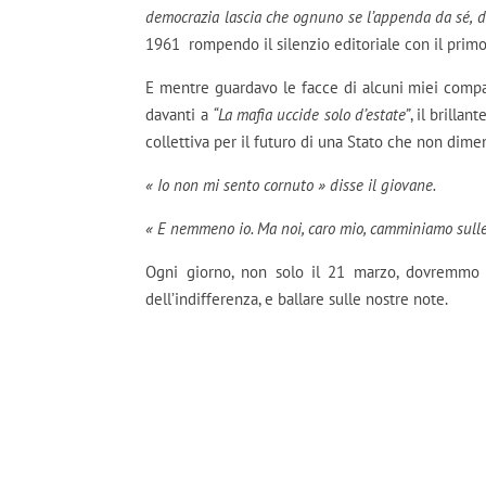
democrazia lascia che ognuno se l’appenda da sé, de
1961 rompendo il silenzio editoriale con il primo
E mentre guardavo le facce di alcuni miei compagn
davanti a
“La mafia uccide solo d’estate”
, il brilla
collettiva per il futuro di una Stato che non di
« Io non mi sento cornuto » disse il giovane.
« E nemmeno io. Ma noi, caro mio, camminiamo sulle
Ogni giorno, non solo il 21 marzo, dovremmo 
dell’indifferenza, e ballare sulle nostre note.