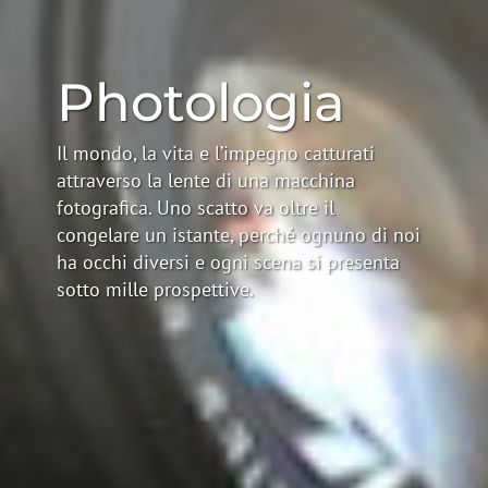
Photologia
Il mondo, la vita e l’impegno catturati
attraverso la lente di una macchina
fotografica. Uno scatto va oltre il
congelare un istante, perché ognuno di noi
ha occhi diversi e ogni scena si presenta
sotto mille prospettive.