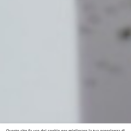
Questo sito fa uso dei cookie per migliorare la tua esperienza di